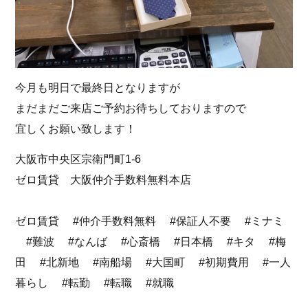
今月も明日で最終日となりますが
まだまだご来店ご予約お待ちしておりますので
宜しくお願い致します！
大阪市中央区宗衛門町1-6
ゼロ賃貸 大阪仲介手数料無料本店
ゼロ賃貸 #仲介手数料無料 #保証人不要 #ミナミ
#難波 #なんば #心斎橋 #日本橋 #キタ #梅
田 #北新地 #南船場 #大国町 #初期費用 #一人
暮らし #転勤 #転職 #就職