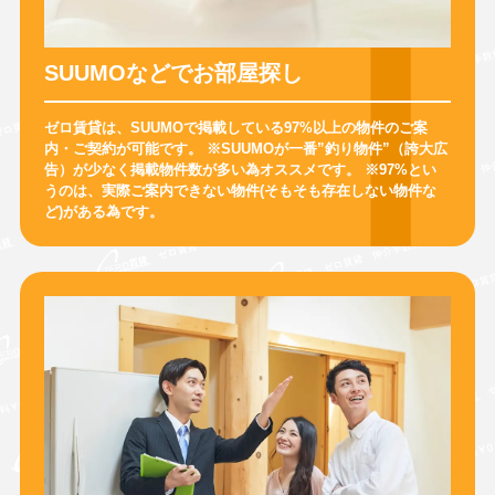
SUUMOなどでお部屋探し
ゼロ賃貸は、SUUMOで掲載している97%以上の物件のご案
内・ご契約が可能です。
※SUUMOが一番”釣り物件”（誇大広
告）が少なく掲載物件数が多い為オススメです。
※97%とい
うのは、実際ご案内できない物件(そもそも存在しない物件な
ど)がある為です。