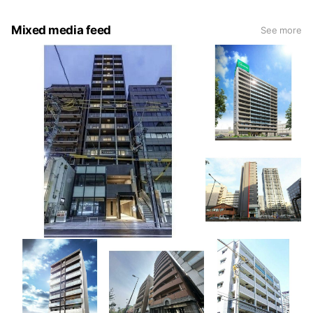
局は不動産営業マンに言いくるめれ、まったく違う部屋を契約
してしまった苦い経験があります。 不動産業者の立場からし
↓
Mixed media feed
たらそれでも契約がとれてしまうので、わりと当たり前に行わ
See more
れて目先の利益に走っている業者が多いのも事実です。 一人
②URL，またはスクリーンショットをLINEにて送付！
でもそのような思いをするお客様がいなくなるように。 ゼロ
賃貸はお客様の利益の為に最善を尽くさせて頂きます！
↓
③最新の空室情報をお調べし、来店＆内見
↓
④仲介手数料無料＋どこよりもお安くお引越し♪
以上になります♪
是非お問い合わせくださいませ＾＾♪