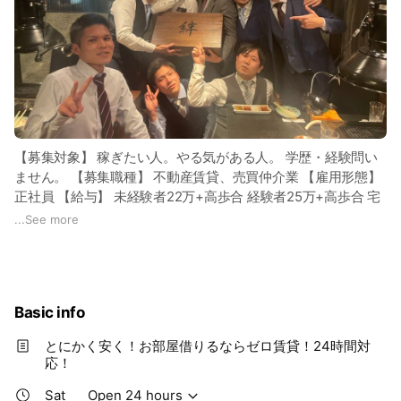
【募集対象】 稼ぎたい人。やる気がある人。 学歴・経験問い
ません。 【募集職種】 不動産賃貸、売買仲介業 【雇用形態】
正社員 【給与】 未経験者22万+高歩合 経験者25万+高歩合 宅
建取引士+3万円 成績優秀者には毎月表彰&賞金もあります。
...
See more
【勤務地】 〒542-0084 大阪市中央区宗右衛門町1-6 【業務内
容】 不動産、賃貸及び売買仲介業 飛び込みなしの反響営業。
【勤務時間】 10:00~19:00 【休暇】 月6回休み 夏季休暇 年末
年始休暇【福利厚生】 社会保険・雇用保険 完備 月次表彰・賞
Basic info
金 賞与年2回(業績による)
とにかく安く！お部屋借りるならゼロ賃貸！24時間対
応！
Sat
Open 24 hours