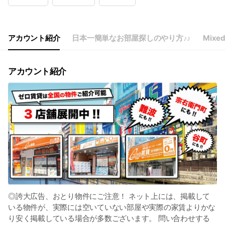
Wed
Open 24 hours
Thu
Open 24 hours
Fri
Open 24 hours
Sat
Open 24 hours
アカウント紹介
日本一簡単なお部屋探しのやり方♪♪
Mixed
LINEでカンタン問合せ！24時間対応🌟
アカウント紹介
◎誇大広告、おとり物件にご注意！ ネット上には、掲載して
いる物件が、実際には空いていない部屋や実際の家賃よりかな
り安く掲載している場合が多数ございます。 問い合わせする