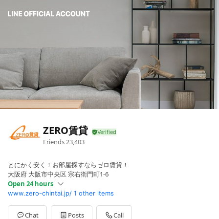
ZERO賃貸
Friends
23,403
とにかく安く！お部屋探すならゼロ賃貸！
大阪府 大阪市中央区 宗右衛門町1-6
Open 24 hours
www.zero-chintai.jp/
1 other items
Sun
Open 24 hours
Mon
Open 24 hours
Tue
Open 24 hours
Chat
Posts
Call