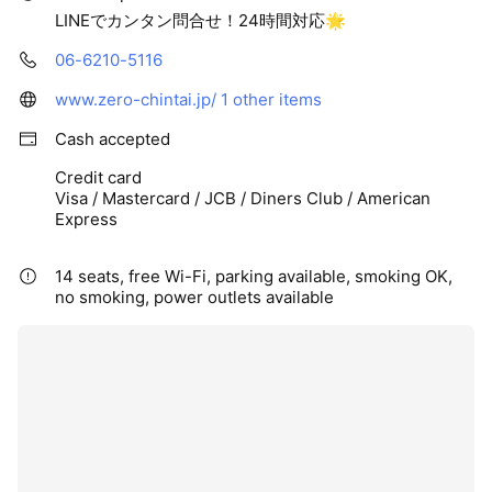
LINEでカンタン問合せ！24時間対応🌟
06-6210-5116
www.zero-chintai.jp/
1 other items
Cash accepted
Credit card
Visa / Mastercard / JCB / Diners Club / American
Express
14 seats, free Wi-Fi, parking available, smoking OK,
no smoking, power outlets available