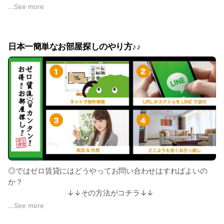
と、「空いています」といい、来店にこぎつけます。 来店さ
...
See more
えさせてしまえば、「こちらの物件ちょうど決まりまして」や
「実は事故物件で(実際は事故物件などはそんな多くはありま
せん)」などと言い、他の物件をすすめるのが手口です。 この
日本一簡単なお部屋探しのやり方♪♪
ような事は、残念ながら不動産業はわりと当たり前に行われて
いるのが現状ですm(__)m ・ゼロ賃貸は誇大広告ゼロ！ ゼロ賃
貸はミナミで9年の実績があり、お客様の9割がご契約頂いたお
客様からのご紹介や、ご契約頂いたお客様のリピートです。
誠心誠意、真面目に、お客様の為に尽くしていく事をなにより
も大切に日々営業しております。 ・それでも他社のこの物件
が気になる、諦めれない… とはいうものの、少しでも安くいい
物件に住みたいものです。 どうしても諦めきれないその物件
ゼロ賃貸にご相談ください！ 我々が、実際ある物件なのか、
家賃は正しいのかをお調べしてお客様に「真実」の情報をお伝
えいたします！ ・誇大広告にひっかかるお客様をゼロにした
い！ お客様は少しでも理想のお部屋を見つけたい一心でサイ
◎ではゼロ賃貸にはどうやってお問い合わせはすればよいの
トの隅から隅まで、一生懸命お探しになられます。 私自身も
か？
業界に入る前、部屋探しをした時は、いろんな不動産屋さんの
↓↓その方法がコチラ↓↓
店頭のポップを見に行ったり、掘り出し物件はないかといろん
...
See more
なサイトを探した一人です。 ただ、その努力はむなしく、結
①SUUMOやHOMESなど、物件情報をネットで検索♪