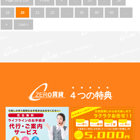
Page 20 of 133
« First
«
...
10
...
18
19
20
21
22
...
30
40
50
...
»
Last »
４つの特典