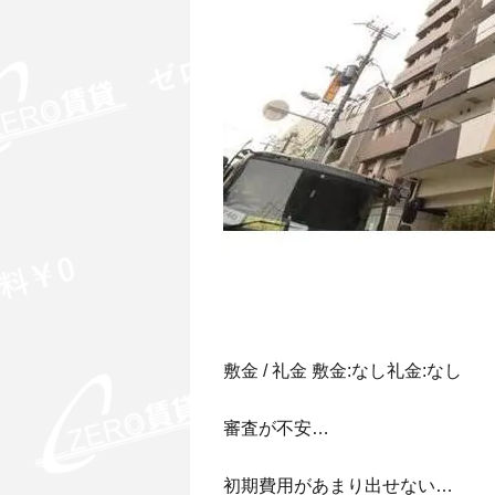
敷金 / 礼金 敷金:なし礼金:なし
審査が不安…
初期費用があまり出せない…