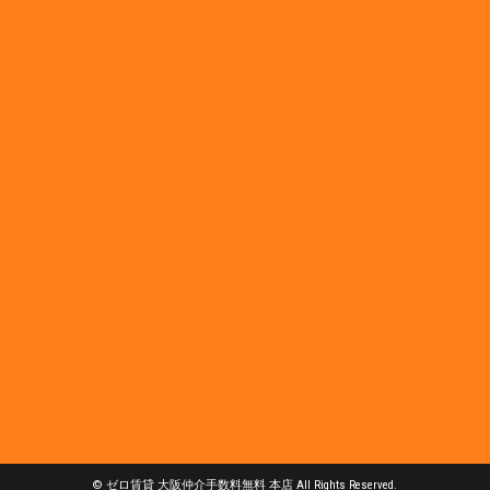
© ゼロ賃貸 大阪仲介手数料無料 本店 All Rights Reserved.