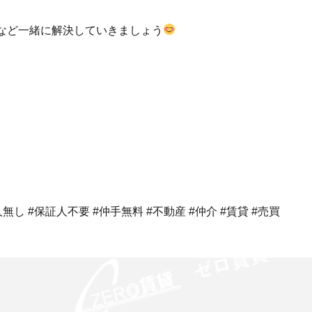
など一緒に解決していきましょう
無し #保証人不要 #仲手無料 #不動産 #仲介 #賃貸 #売買