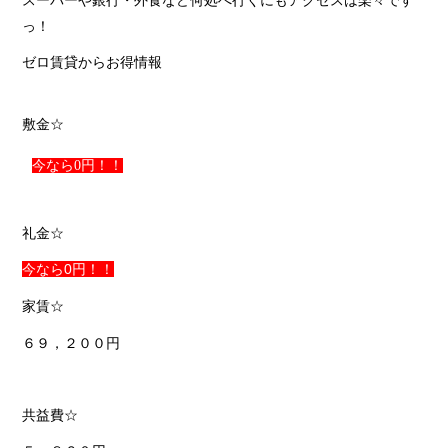
スーパーや銀行・外食など何処へ行くにもアクセスは楽々です
っ！
ゼロ賃貸からお得情報
敷金☆
今なら0円！！
礼金☆
今なら0
円！！
家賃☆
６９，２００円
共益費☆