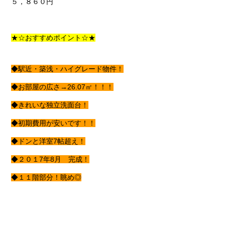
５，８６０円
★☆おすすめポイント☆★
◆駅近・築浅・ハイグレード物件！
◆お部屋の広さ→26.07㎡！！！
◆きれいな独立洗面台！
◆初期費用が安いです！！
◆ドンと洋室7帖超え！
◆２０１7年8月 完成！
◆１１階部分！眺め◎