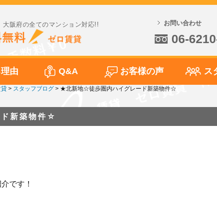
お問い合わせ
大阪府の全てのマンション対応!!
06-6210
る理由
Q&A
お客様の声
ス
賃貸
>
スタッフブログ
>
★北新地☆徒歩圏内ハイグレード新築物件☆
ード新築物件☆
紹介です！