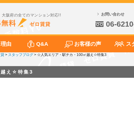
お問い合わせ
大阪府の全てのマンション対応!!
06-6210
る理由
Q&A
お客様の声
ス
賃貸
>
スタッフブログ
>
☆人気エリア・駅チカ・100㎡越え☆特集3
㎡越え☆特集3