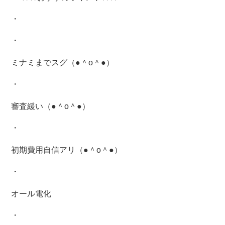
・
・
ミナミまでスグ（●＾o＾●）
・
審査緩い（●＾o＾●）
・
初期費用自信アリ（●＾o＾●）
・
オール電化
・