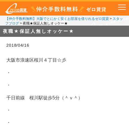
【仲介手数料無料】大阪でとにかく安くお部屋を借りれるゼロ賃貸
>
スタッ
フブログ
>
夜職★保証人無しオッケー★
夜職★保証人無しオッケー★
2018/04/16
大阪市浪速区桜川４丁目☆彡
・
・
千日前線 桜川駅徒歩5分（＾ｖ＾）
・
・