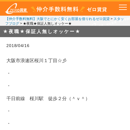
【仲介手数料無料】大阪でとにかく安くお部屋を借りれるゼロ賃貸
>
スタッ
フブログ
>
★夜職★保証人無しオッケー★
★夜職★保証人無しオッケー★
2018/04/16
大阪市浪速区桜川１丁目☆彡
・
・
千日前線 桜川駅 徒歩２分（＾ｖ＾）
・
・