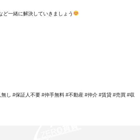
など一緒に解決していきましょう
し #保証人不要 #仲手無料 #不動産 #仲介 #賃貸 #売買 #収