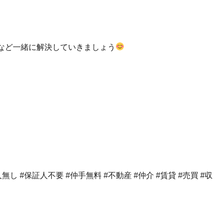
など一緒に解決していきましょう
し #保証人不要 #仲手無料 #不動産 #仲介 #賃貸 #売買 #収