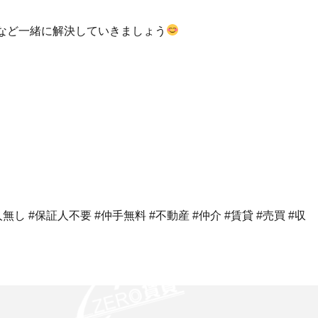
など一緒に解決していきましょう
し #保証人不要 #仲手無料 #不動産 #仲介 #賃貸 #売買 #収