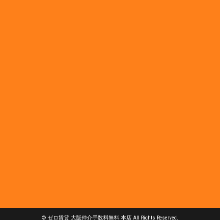
© ゼロ賃貸 大阪仲介手数料無料 本店 All Rights Reserved.