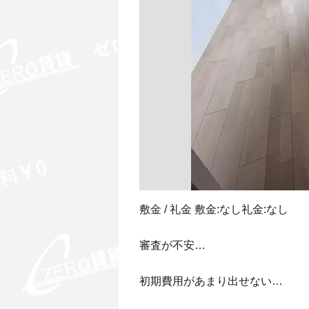
敷金 / 礼金 敷金:なし礼金:なし
審査が不安…
初期費用があまり出せない…