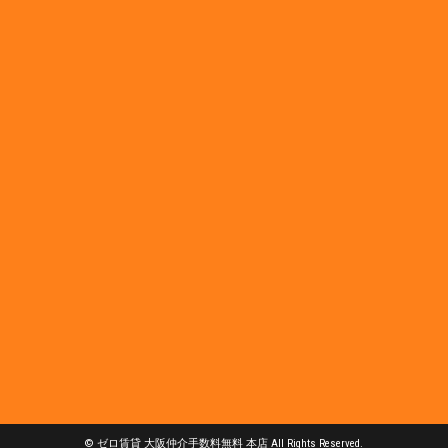
© ゼロ賃貸 大阪仲介手数料無料 本店 All Rights Reserved.