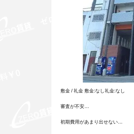
敷金 / 礼金 敷金:なし礼金:なし
審査が不安…
初期費用があまり出せない…