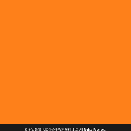
© ゼロ賃貸 大阪仲介手数料無料 本店 All Rights Reserved.