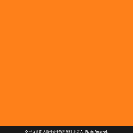
© ゼロ賃貸 大阪仲介手数料無料 本店 All Rights Reserved.