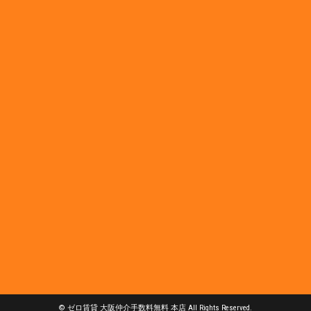
© ゼロ賃貸 大阪仲介手数料無料 本店 All Rights Reserved.