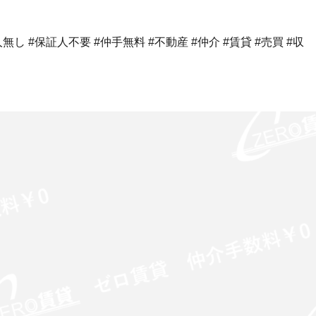
し #保証人不要 #仲手無料 #不動産 #仲介 #賃貸 #売買 #収