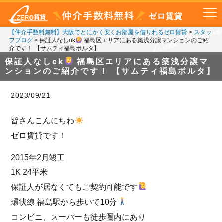
【仲介手数料無料】大阪でとにかく安くお部屋を借りれるゼロ賃貸
>
スタッ
フブログ
>
保証人なしok
福島区エリアにある築浅分譲マンションのご紹
介です！ 【サムティ福島ポルタ】
保証人なしok
福島区エリアにある築浅分譲マ
ンションのご紹介です！ 【サムティ福島ポルタ】
2023/09/21
皆さんこんにちわ
ゼロ賃貸です！
2015年2月竣工
1K 24平米
保証人が居なくてもご契約可能です
環状線 福島駅から歩いて10分
コンビニ、スーパーも徒歩圏内にあり