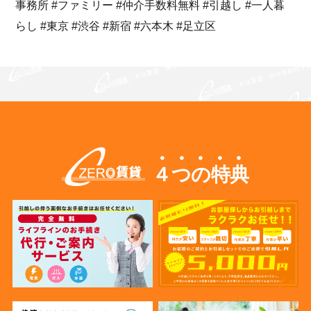
事務所 #ファミリー #仲介手数料無料 #引越し #一人暮
らし #東京 #渋谷 #新宿 #六本木 #足立区
４つの特典