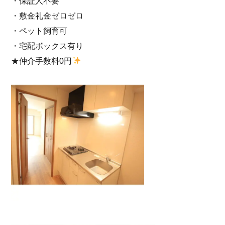
・保証人不要
・敷金礼金ゼロゼロ
・ペット飼育可
・宅配ボックス有り
★仲介手数料0円