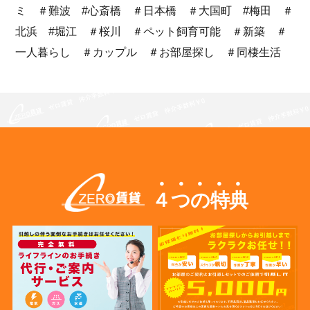
ミ ＃難波 #心斎橋 ＃日本橋 ＃大国町 #梅田 ＃
北浜 #堀江 ＃桜川 ＃ペット飼育可能 ＃新築 ＃
一人暮らし ＃カップル ＃お部屋探し ＃同棲生活
４つの特典