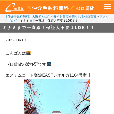
【仲介手数料無料】大阪でとにかく安くお部屋を借りれるゼロ賃貸
>
スタッ
フブログ
>
ミナミまで一直線！保証人不要１LDK！！
ミナミまで一直線！保証人不要１LDK！！
2022/10/10
こんばんは
ゼロ賃貸の波多野です
エステムコート難波EASTレオルガ1104号室