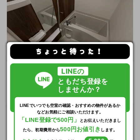
ちょっと待った！
LINEの
お風呂等はごく普通です
浴室乾燥も付いてます！
ともだち登録を
しませんか？
シャワーヘッドが銀色で
ちょっと高級感ありますね
LINEでいつでも
空室の確認・おすすめの物件があるか
など
お気軽にご相談いただけます。
「LINE登録で500円」
とお伝えいただきまし
500円お値引き
たら、初期費用から
します。