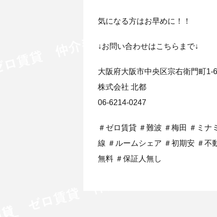
気になる方はお早めに！！
↓お問い合わせはこちらまで↓
大阪府大阪市中央区宗右衛門町1-
株式会社 北都
06-6214-0247
＃ゼロ賃貸 ＃難波 ＃梅田 ＃ミナ
線 ＃ルームシェア ＃初期安 ＃不
無料 ＃保証人無し