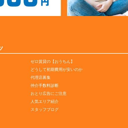
ツ
ゼロ賃貸の【おうちん】
どうして初期費用が安いのか
代理店募集
仲介手数料診断
おとり広告にご注意
人気エリア紹介
スタッフブログ