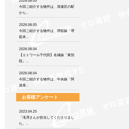
2026.08.05
今回ご紹介する物件は、浪速区の駅
から...
2026.08.05
今回ご紹介する物件は、堺筋線「堺
筋本...
2026.08.04
【エトワール千代田】名城線「東別
院」...
2026.08.04
今回ご紹介する物件は、中央線「阿
波座...
お客様アンケート
2023.04.25
「滝澤さんが担当してくださりまし
た。...