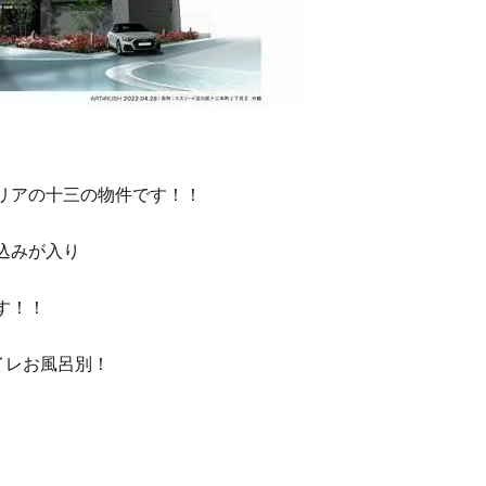
リアの十三の物件です！！
込みが入り
す！！
イレお風呂別！