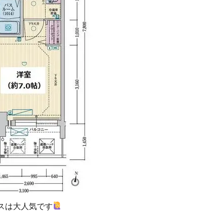
スは大人気です