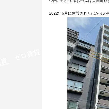
今回ご紹介するお部屋は大国町駅
2022年6月に建設されたばかり