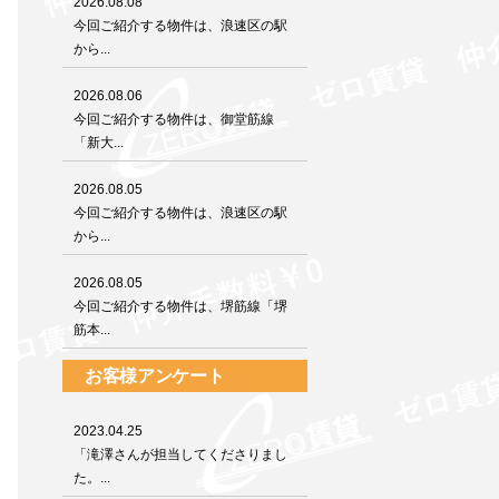
2026.08.08
今回ご紹介する物件は、浪速区の駅
から...
2026.08.06
今回ご紹介する物件は、御堂筋線
「新大...
2026.08.05
今回ご紹介する物件は、浪速区の駅
から...
2026.08.05
今回ご紹介する物件は、堺筋線「堺
筋本...
お客様アンケート
2023.04.25
「滝澤さんが担当してくださりまし
た。...