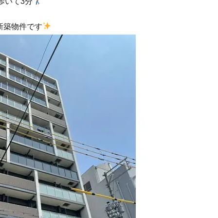
歩いて3分
の新築物件です