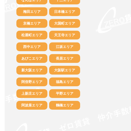
梅田エリア
日本橋エリア
京橋エリア
大国町エリア
松屋町エリア
天王寺エリア
西中エリア
江坂エリア
あびこエリア
長居エリア
新大阪エリア
大阪駅エリア
阿倍野エリア
福島エリア
上新庄エリア
平野エリア
阿波座エリア
鶴橋エリア