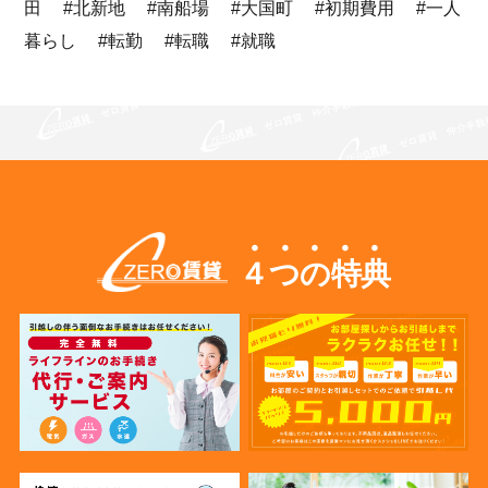
田 #北新地 #南船場 #大国町 #初期費用 #一人
暮らし #転勤 #転職 #就職
４つの特典