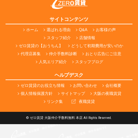
サイトコンテンツ
ホーム
選ばれる理由
Q&A
お客様の声
スタッフ紹介
店舗情報
ゼロ賃貸の【おうちん】
どうして初期費用が安いのか
代理店募集
仲介手数料診断
おとり広告にご注意
人気エリア紹介
スタッフブログ
ヘルプデスク
ゼロ賃貸のお役立ち情報
お問い合わせ
会社概要
個人情報保護方針
サイトマップ
大阪の夜職賃貸
リンク集
夜職賃貸
© ゼロ賃貸 大阪仲介手数料無料 本店 All Rights Reserved.