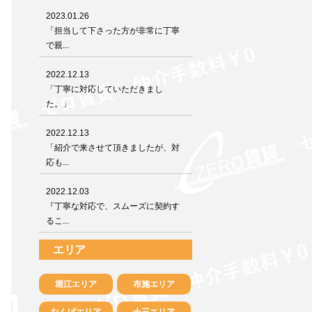
2023.01.26
「担当して下さった方が非常に丁寧
で親...
2022.12.13
「丁寧に対応していただきまし
た。」
2022.12.13
「紹介で来させて頂きましたが、対
応も...
2022.12.03
『丁寧な対応で、スムーズに契約す
るこ...
エリア
堀江エリア
布施エリア
なんばエリア
十三エリア