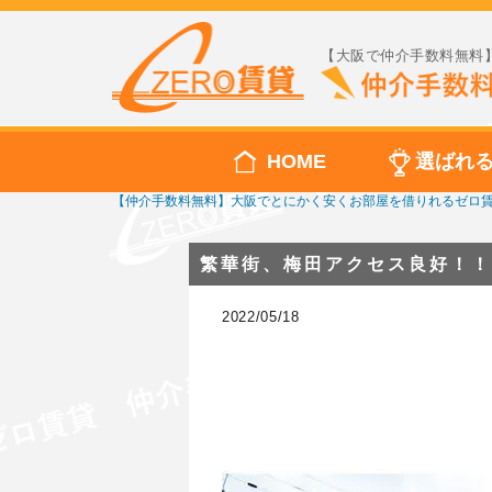
【大阪で仲介手数料無料】
HOME
選ばれ
【仲介手数料無料】大阪でとにかく安くお部屋を借りれるゼロ
繁華街、梅田アクセス良好！！
2022/05/18