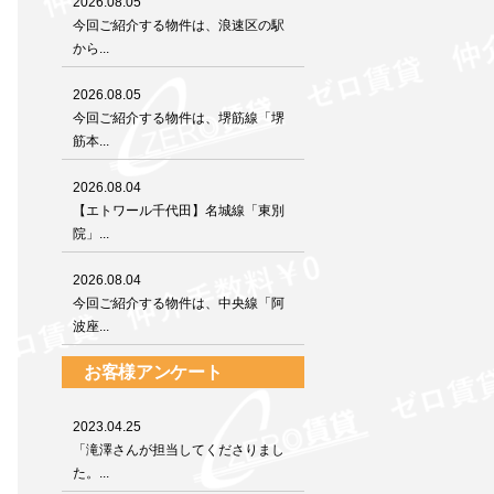
2026.08.05
今回ご紹介する物件は、浪速区の駅
から...
2026.08.05
今回ご紹介する物件は、堺筋線「堺
筋本...
2026.08.04
【エトワール千代田】名城線「東別
院」...
2026.08.04
今回ご紹介する物件は、中央線「阿
波座...
お客様アンケート
2023.04.25
「滝澤さんが担当してくださりまし
た。...