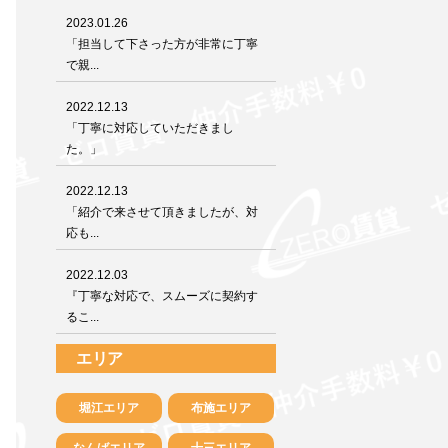
2023.01.26
「担当して下さった方が非常に丁寧
で親...
2022.12.13
「丁寧に対応していただきまし
た。」
2022.12.13
「紹介で来させて頂きましたが、対
応も...
2022.12.03
『丁寧な対応で、スムーズに契約す
るこ...
エリア
堀江エリア
布施エリア
なんばエリア
十三エリア