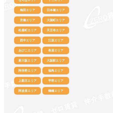
梅田エリア
日本橋エリア
京橋エリア
大国町エリア
松屋町エリア
天王寺エリア
西中エリア
江坂エリア
あびこエリア
長居エリア
新大阪エリア
大阪駅エリア
阿倍野エリア
福島エリア
上新庄エリア
平野エリア
阿波座エリア
鶴橋エリア