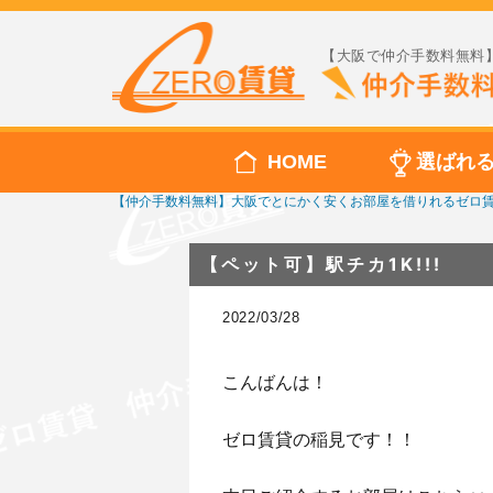
【大阪で仲介手数料無料】
HOME
選ばれ
【仲介手数料無料】大阪でとにかく安くお部屋を借りれるゼロ
【ペット可】駅チカ1K!!!
2022/03/28
こんばんは！
ゼロ賃貸の稲見です！！