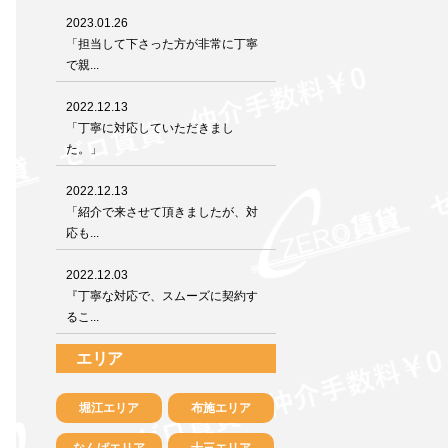
2023.01.26
「担当して下さった方が非常に丁寧
で親...
2022.12.13
「丁寧に対応していただきまし
た。」
2022.12.13
「紹介で来させて頂きましたが、対
応も...
2022.12.03
『丁寧な対応で、スムーズに契約す
るこ...
エリア
堀江エリア
布施エリア
なんばエリア
十三エリア