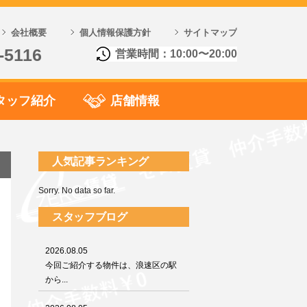
会社概要
個人情報保護方針
サイトマップ
-5116
営業時間：10:00〜20:00
タッフ紹介
店舗情報
人気記事ランキング
Sorry. No data so far.
スタッフブログ
2026.08.05
今回ご紹介する物件は、浪速区の駅
から...