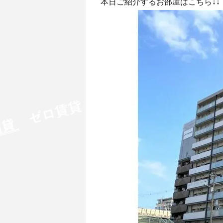
本日ご紹介するお部屋はこちら↓↓