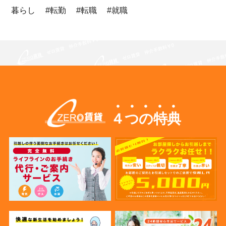
暮らし #転勤 #転職 #就職
４つの特典