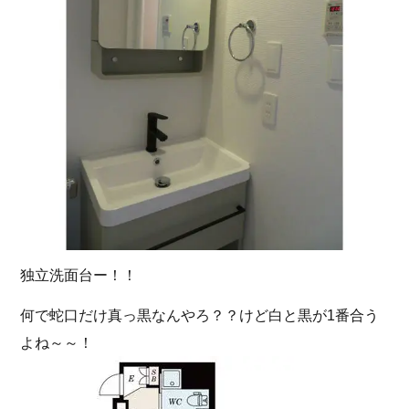
独立洗面台ー！！
何で蛇口だけ真っ黒なんやろ？？けど白と黒が1番合う
よね～～！