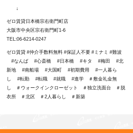
↓
ゼロ賃貸日本橋宗右衛門町店
大阪市中央区宗右衛門町1-6
TEL:06-6214-0247
ゼロ賃貸 #仲介手数料無料 #保証人不要 #ミナミ #難波
#なんば #心斎橋 #日本橋 #キタ #梅田 #北
新地 #南船場 #大国町 #初期費用 #一人暮ら
し #転勤 #転職 #就職 #進学 ＃敷金礼金無
し ＃ウォークインクローゼット ＃独立洗面台 ＃脱
衣所 ＃北区 ＃2人暮らし ＃新築