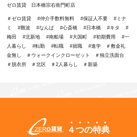
ゼロ賃貸 日本橋宗右衛門町店
＃ゼロ賃貸 #仲介手数料無料 #保証人不要 #ミナ
ミ #難波 #なんば #心斎橋 #日本橋 #キタ #
梅田 #北新地 #南船場 #大国町 #初期費用 #一
人暮らし #転勤 #転職 #就職 #進学 ＃敷金礼
金無し ＃ウォークインクローゼット ＃独立洗面台
＃脱衣所 ＃北区 ＃2人暮らし ＃新築
４つの特典