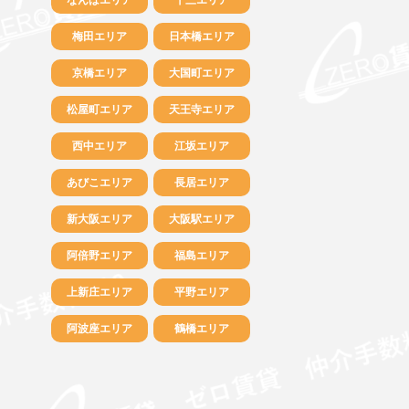
梅田エリア
日本橋エリア
京橋エリア
大国町エリア
松屋町エリア
天王寺エリア
西中エリア
江坂エリア
あびこエリア
長居エリア
新大阪エリア
大阪駅エリア
阿倍野エリア
福島エリア
上新庄エリア
平野エリア
阿波座エリア
鶴橋エリア