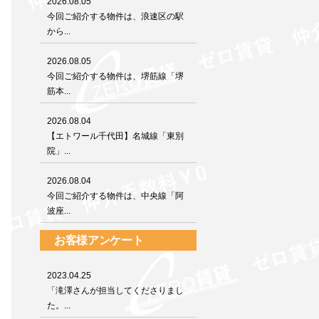
2026.08.05
今回ご紹介する物件は、浪速区の駅
から...
2026.08.05
今回ご紹介する物件は、堺筋線「堺
筋本...
2026.08.04
【エトワール千代田】名城線「東別
院」...
2026.08.04
今回ご紹介する物件は、中央線「阿
波座...
お客様アンケート
2023.04.25
「滝澤さんが担当してくださりまし
た。...