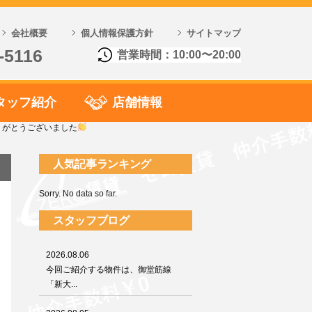
会社概要
個人情報保護方針
サイトマップ
-5116
営業時間：10:00〜20:00
タッフ紹介
店舗情報
りがとうございました
人気記事ランキング
Sorry. No data so far.
スタッフブログ
2026.08.06
今回ご紹介する物件は、御堂筋線
「新大...