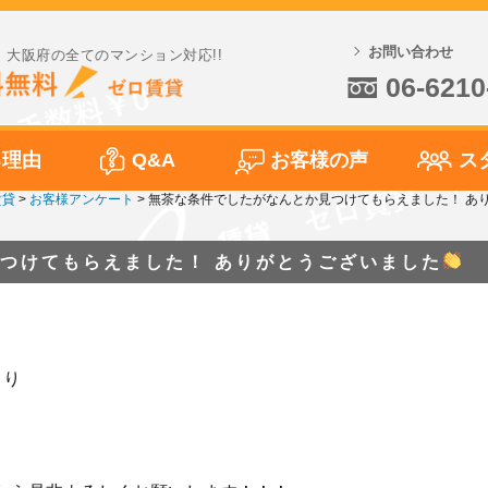
お問い合わせ
大阪府の全てのマンション対応!!
06-6210
る理由
Q&A
お客様の声
ス
賃貸
>
お客様アンケート
>
無茶な条件でしたがなんとか見つけてもらえました！ あ
つけてもらえました！ ありがとうございました
より