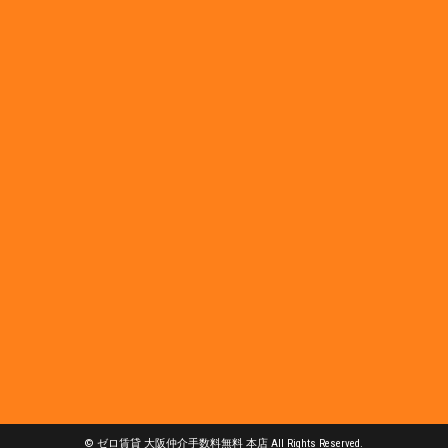
© ゼロ賃貸 大阪仲介手数料無料 本店 All Rights Reserved.