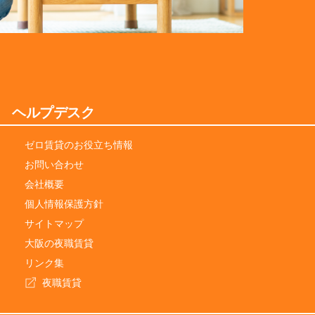
ヘルプデスク
ゼロ賃貸のお役立ち情報
お問い合わせ
会社概要
個人情報保護方針
サイトマップ
大阪の夜職賃貸
リンク集
夜職賃貸