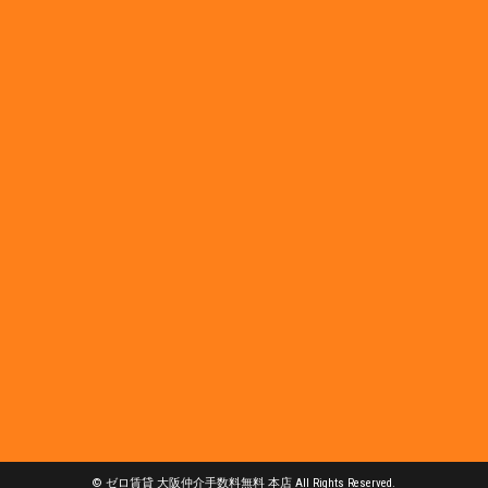
© ゼロ賃貸 大阪仲介手数料無料 本店 All Rights Reserved.