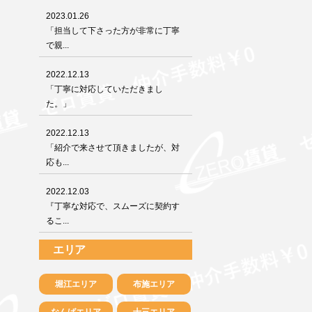
2023.01.26
「担当して下さった方が非常に丁寧
で親...
2022.12.13
「丁寧に対応していただきまし
た。」
2022.12.13
「紹介で来させて頂きましたが、対
応も...
2022.12.03
『丁寧な対応で、スムーズに契約す
るこ...
エリア
堀江エリア
布施エリア
なんばエリア
十三エリア