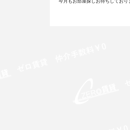
今月もお部屋探しお待ちしており