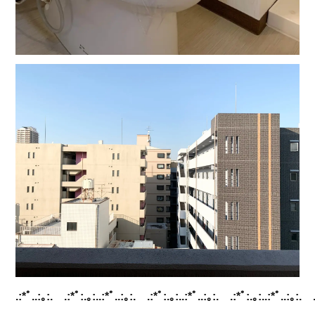
.:*ﾟ..:｡:. .:*ﾟ:.｡:..:*ﾟ..:｡:. .:*ﾟ:.｡:..:*ﾟ..:｡:. .:*ﾟ:.｡:..:*ﾟ..:｡:. 