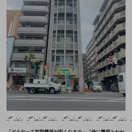
.:*ﾟ..:｡:. .:*ﾟ:.｡:..:*ﾟ..:｡:. .:*ﾟ:.｡:..:*ﾟ..:｡:. .:*ﾟ:.｡:..:*ﾟ..:｡:. 
「どうやって初期費用が安くなるの」「他に費用とかか