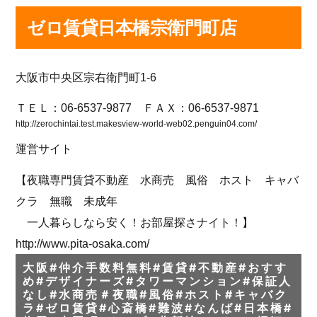
ゼロ賃貸日本橋宗衛門町店
大阪市中央区宗右衛門町1-6
ＴＥＬ：06-6537-9877 ＦＡＸ：06-6537-9871
http://zerochintai.test.makesview-world-web02.penguin04.com/
運営サイト
【夜職専門賃貸不動産 水商売 風俗 ホスト キャバ
クラ 無職 未成年
一人暮らしなら安く！お部屋探さナイト！】
http://www.pita-osaka.com/
大阪#仲介手数料無料#賃貸#不動産#おすす
め#デザイナーズ#タワーマンション#保証人
なし#水商売＃夜職#風俗#ホスト#キャバク
ラ#ゼロ賃貸#心斎橋#難波#なんば#日本橋#