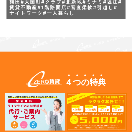
梅田#大国町#クラブ#北新地#ミナミ#堀江#
賃貸不動産#1階路面店#審査柔軟#引越し#
ナイトワーク#一人暮らし
４つの特典