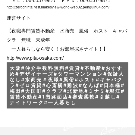
ＴＥＬ：06-6537-9877 ＦＡＸ：06-6537-9871
http://zerochintai.test.makesview-world-web02.penguin04.com/
運営サイト
【夜職専門賃貸不動産 水商売 風俗 ホスト キャバ
クラ 無職 未成年
一人暮らしなら安く！お部屋探さナイト！】
http://www.pita-osaka.com/
大阪#仲介手数料無料#賃貸#不動産#おすす
め#デザイナーズ#タワーマンション#保証人
なし#水商売＃夜職#風俗#ホスト#キャバク
ラ#ゼロ賃貸#心斎橋#難波#なんば#日本橋#
梅田#大国町#クラブ#北新地#ミナミ#堀江#
賃貸不動産#1階路面店#審査柔軟#引越し#
ナイトワーク#一人暮らし