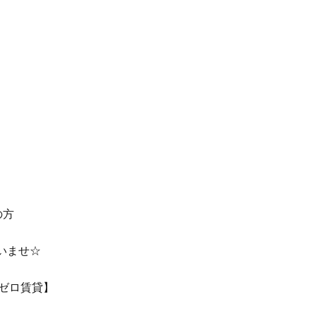
の方
いませ☆
【ゼロ賃貸】