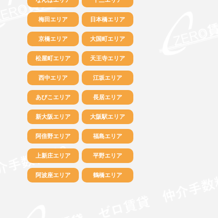
梅田エリア
日本橋エリア
京橋エリア
大国町エリア
松屋町エリア
天王寺エリア
西中エリア
江坂エリア
あびこエリア
長居エリア
新大阪エリア
大阪駅エリア
阿倍野エリア
福島エリア
上新庄エリア
平野エリア
阿波座エリア
鶴橋エリア