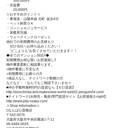
300,000円
・共益費
20,000円
☆おすすめポイント☆
・東海道・山陽本線 元町 徒歩4分
・ペット飼育ＯＫ
・コンシェルジュサービス
・床暖房完備
・ウォークインクローゼット
他社での初期費用のお見積もり
ぜひ当社へお持ち込みください！
“どこよりも”お安くさせていただきます！！
◆全てのマンション対応!!◆
初期費用お得な賢いお部屋探し!!
物件審査柔軟に相談乗ります。
○物件審査に不安な方
○初期費用にお困りの方
○保証人なし、ナイトワーク勤務の方
などなど・・なんでもご相談下さいませ☆
■仲介手数料無料0円の賃貸なら【ゼロ賃貸】
http://zerochintai.test.makesview-world-web02.penguin04.com/
■ナイトワーク(水商売・風俗)専門賃貸サイト【お部屋探さnight】
http://www.pita-osaka.com/
☆Shop Information☆
□なんば心斎橋店
〒542-0076
大阪府大阪市中央区難波1-7-11
06-6484-0026