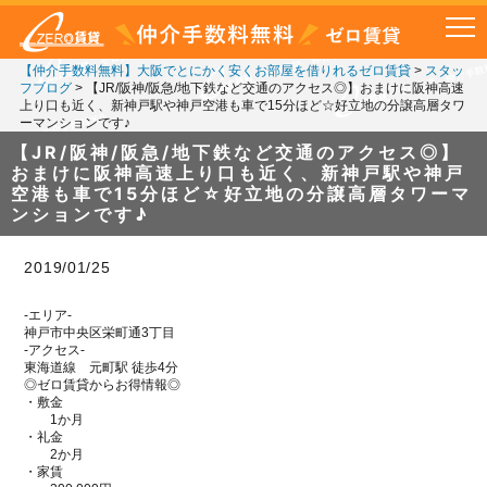
【仲介手数料無料】大阪でとにかく安くお部屋を借りれるゼロ賃貸
>
スタッ
フブログ
>
【JR/阪神/阪急/地下鉄など交通のアクセス◎】おまけに阪神高速
上り口も近く、新神戸駅や神戸空港も車で15分ほど☆好立地の分譲高層タワ
ーマンションです♪
【JR/阪神/阪急/地下鉄など交通のアクセス◎】
おまけに阪神高速上り口も近く、新神戸駅や神戸
空港も車で15分ほど☆好立地の分譲高層タワーマ
ンションです♪
2019/01/25
-エリア-
神戸市中央区栄町通3丁目
-アクセス-
東海道線 元町駅 徒歩4分
◎ゼロ賃貸からお得情報◎
・敷金
1か月
・礼金
2か月
・家賃