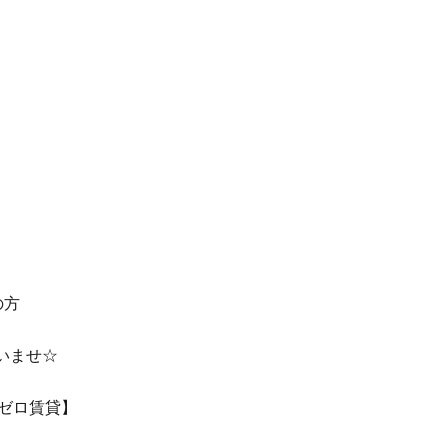
の方
いませ☆
【ゼロ賃貸】