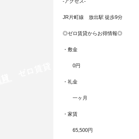
-アクセス-
JR片町線 放出駅 徒歩9分
◎ゼロ賃貸からお得情報◎
・敷金
0円
・礼金
一ヶ月
・家賃
65,500円