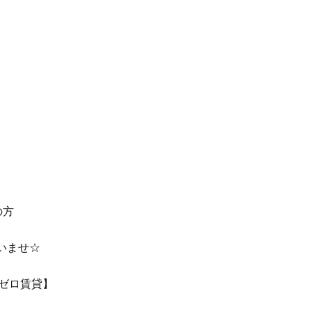
の方
いませ☆
【ゼロ賃貸】