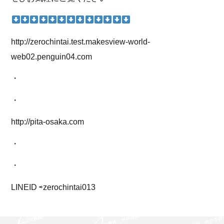
http://zerochintai.test.makesview-world-
web02.penguin04.com
・
・
http://pita-osaka.com
・
・
LINEID ⇨zerochintai013