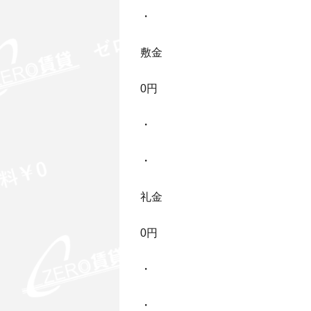
・
敷金
0円
・
・
礼金
0円
・
・