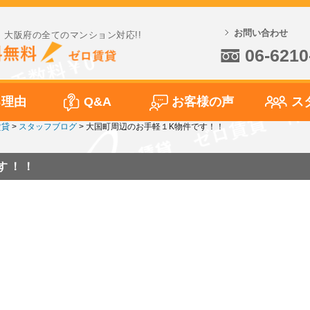
お問い合わせ
大阪府の全てのマンション対応!!
06-6210
る理由
Q&A
お客様の声
ス
賃貸
>
スタッフブログ
>
大国町周辺のお手軽１K物件です！！
す！！