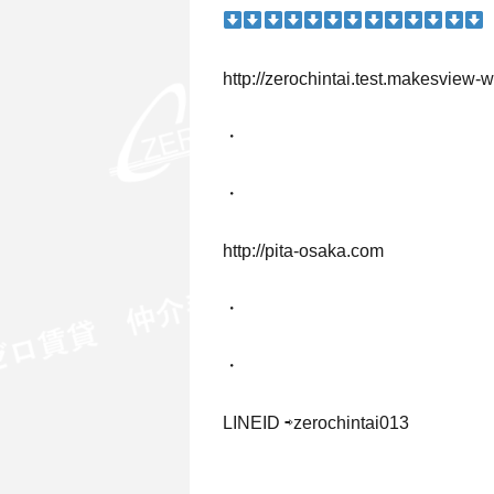
http://zerochintai.test.makesvie
・
・
http://pita-osaka.com
・
・
LINEID ⇨zerochintai013