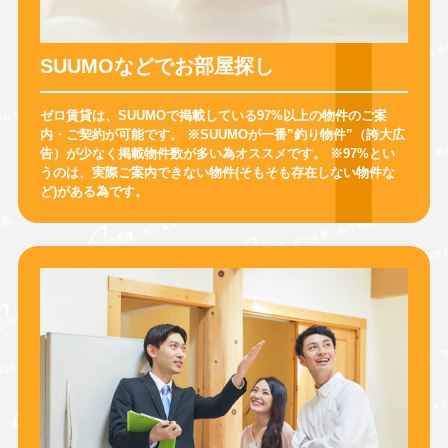
SUUMOなどでお部屋探し
ゼロ賃貸は、SUUMOで掲載している97%以上の物件のご案
内・ご契約が可能です。
※SUUMOが一番”釣り物件”（誇大広
告）が少なく掲載物件数が多い為オススメです。
※97%とい
うのは、実際ご案内できない物件(そもそも存在しない物件な
ど)がある為です。