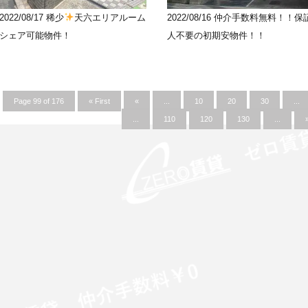
2022/08/17
稀少
天六エリアルーム
2022/08/16
仲介手数料無料！！保
シェア可能物件！
人不要の初期安物件！！
Page 99 of 176
« First
«
...
10
20
30
...
...
110
120
130
...