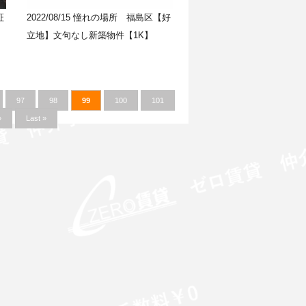
証
2022/08/15
憧れの場所 福島区【好
立地】文句なし新築物件【1K】
97
98
99
100
101
»
Last »