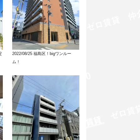
淀
2022/08/25
福島区！bigワンルー
ム！