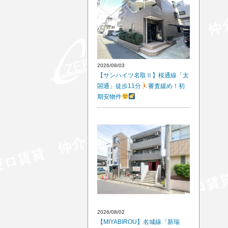
2026/08/03
【サンハイツ名取Ⅱ】桜通線「太
閤通」徒歩11分
審査緩め！初
期安物件
2026/08/02
【MIYABIROU】名城線「新瑞