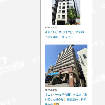
2026/08/05
今回ご紹介する物件は、堺筋線
「堺筋本町」徒歩1分！
2026/08/04
【エトワール千代田】名城線「東
別院」徒歩7分
審査緩め！初期
安物件