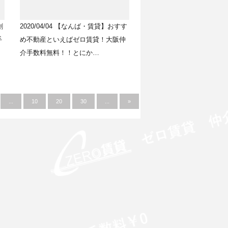
創
2020/04/04
【なんば・賃貸】おすす
手
め不動産といえばゼロ賃貸！大阪仲
介手数料無料！！とにか…
...
10
20
30
...
»