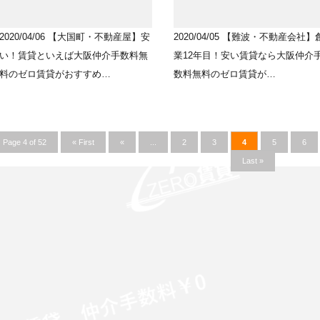
2020/04/06
【大国町・不動産屋】安
2020/04/05
【難波・不動産会社】
い！賃貸といえば大阪仲介手数料無
業12年目！安い賃貸なら大阪仲介
料のゼロ賃貸がおすすめ…
数料無料のゼロ賃貸が…
Page 4 of 52
« First
«
...
2
3
4
5
6
Last »