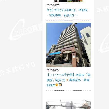
2026/08/05
今回ご紹介する物件は、堺筋線
「堺筋本町」徒歩1分！
2026/08/04
【エトワール千代田】名城線「東
別院」徒歩7分
審査緩め！初期
安物件